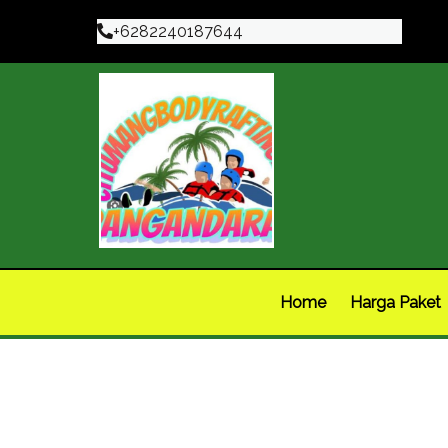
+6282240187644
Home
Harga Paket