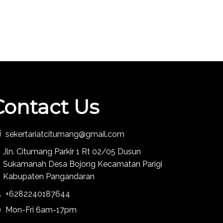
Contact Us
sekertariatcitumang@gmail.com
Jln. Citumang Parkir 1 Rt 02/05 Dusun
Sukamanah Desa Bojong Kecamatan Parigi
Kabupaten Pangandaran
+6282240187644
Mon-Fri 6am-17pm